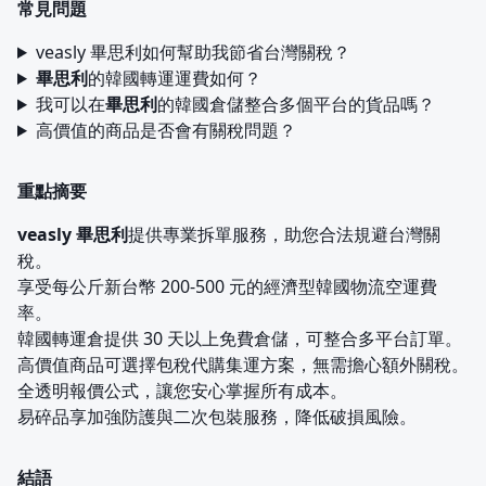
常見問題
veasly 畢思利如何幫助我節省台灣關稅？
畢思利
的韓國轉運運費如何？
我可以在
畢思利
的韓國倉儲整合多個平台的貨品嗎？
高價值的商品是否會有關稅問題？
重點摘要
veasly 畢思利
提供專業拆單服務，助您合法規避台灣關
稅。
享受每公斤新台幣 200-500 元的經濟型韓國物流空運費
率。
韓國轉運倉提供 30 天以上免費倉儲，可整合多平台訂單。
高價值商品可選擇包稅代購集運方案，無需擔心額外關稅。
全透明報價公式，讓您安心掌握所有成本。
易碎品享加強防護與二次包裝服務，降低破損風險。
結語