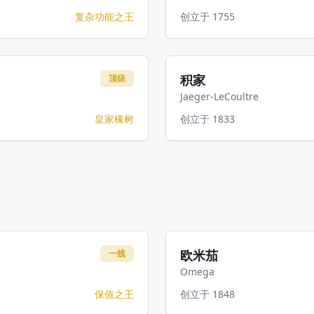
复杂功能之王
创立于
1755
积家
顶级
Jaeger-LeCoultre
皇家橡树
创立于
1833
欧米茄
一线
Omega
保值之王
创立于
1848