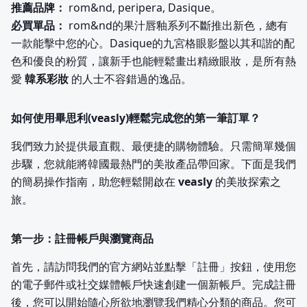
推薦品牌：
rom&nd, peripera, Dasique。
必買單品：
rom&nd的果汁唇釉系列不斷推出新色，總有
一款能擊中您的心。Dasique的九宮格眼影盤以其和諧的配
色和優良的粉質，讓新手也能輕鬆畫出精緻眼妝，是所有熱
愛
韓系彩妝
的人士不容錯過的逸品。
如何使用畢思利(veasly)輕鬆完成您的第一筆訂單？
我們致力於提供最直觀、最便捷的購物體驗。只需簡單幾個
步驟，您就能將韓國最熱門的美妝產品帶回家。下面是我們
的簡易操作指南，助您輕鬆開啟在
veasly
的美妝探索之
旅。
第一步：註冊帳戶與瀏覽商品
首先，請訪問我們的官方網站並點擊「註冊」按鈕，使用您
的電子郵件或社交媒體帳戶快速創建一個新帳戶。完成註冊
後，您可以開始隨心所欲地瀏覽我們精心分類的商品。您可