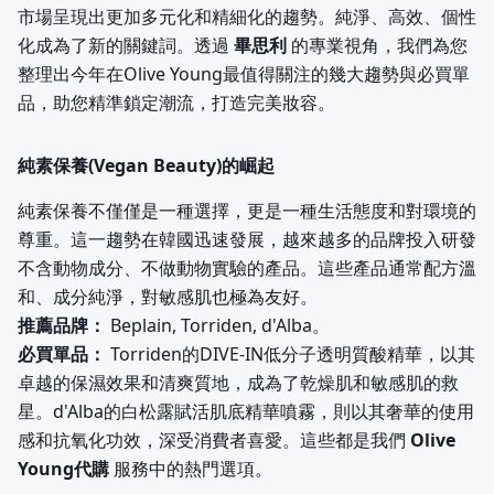
市場呈現出更加多元化和精細化的趨勢。純淨、高效、個性
化成為了新的關鍵詞。透過
畢思利
的專業視角，我們為您
整理出今年在Olive Young最值得關注的幾大趨勢與必買單
品，助您精準鎖定潮流，打造完美妝容。
純素保養(Vegan Beauty)的崛起
純素保養不僅僅是一種選擇，更是一種生活態度和對環境的
尊重。這一趨勢在韓國迅速發展，越來越多的品牌投入研發
不含動物成分、不做動物實驗的產品。這些產品通常配方溫
和、成分純淨，對敏感肌也極為友好。
推薦品牌：
Beplain, Torriden, d'Alba。
必買單品：
Torriden的DIVE-IN低分子透明質酸精華，以其
卓越的保濕效果和清爽質地，成為了乾燥肌和敏感肌的救
星。d'Alba的白松露賦活肌底精華噴霧，則以其奢華的使用
感和抗氧化功效，深受消費者喜愛。這些都是我們
Olive
Young代購
服務中的熱門選項。