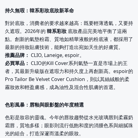
持久無瑕：韓系彩妝底妝新革命
對於底妝，消費者的要求越來越高：既要輕薄透氣，又要持
久遮瑕。2026年的
韓系彩妝
底妝產品完美地平衡了這兩
點。創新的氣墊粉霜、質地如精華液般的粉底液，都採用了
最新的持妝貼膚技術，能夠打造出宛如天生的好膚質。
推薦品牌：
CLIO, Laneige, espoir。
必買單品：
CLIO的Kill Cover系列氣墊一直是市場上的王
者，其最新升級版在遮瑕力和持久度上再創新高。espoir的
Pro Tailor Be Velvet Cover Cushion，則以其絲絨般的柔
霧妝效和輕盈膚感，成為油性及混合性肌膚的首選。
色彩風暴：唇釉與眼影盤的年度精選
色彩是妝容的靈魂。今年的唇妝趨勢從水光玻璃唇到柔霧奶
霜唇，質地多樣；眼影則流行低飽和度的消腫色系與細膩珠
光的組合，打造深邃而溫柔的眼妝。