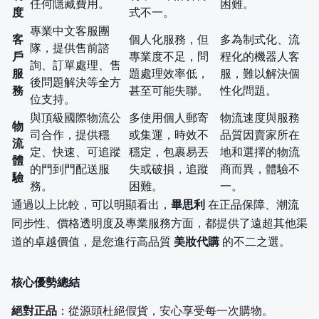
任何隱藏費用。
困難。
度
式不一。
專業中文客服團
客
個人化服務，但
多為制式化、流
隊，提供售前諮
戶
專業度不足，問
程化的機器人客
詢、訂單處理、售
服
題處理效率低，
服，難以解決個
後問題解決等全方
務
甚至可能失聯。
性化問題。
位支持。
與頂級國際物流公
多使用個人郵寄
物流速度與服務
物
司合作，提供穩
或集運，時效不
品質因賣家所在
流
定、快速、可追蹤
穩定，包裹易丟
地和選擇的物流
體
的門到門配送服
失或破損，追蹤
商而異，體驗不
驗
務。
困難。
一。
通過以上比較，可以明顯看出，
畢思利
在正品保障、潮流
同步性、價格透明度及專業服務方面，都提供了遠超其他渠
道的卓越價值，是您進行高品質
美妝代購
的不二之選。
核心優勢總結
絕對正品
：從源頭杜絕假貨，安心享受每一次購物。