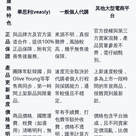
服
務
其他大型電商平
畢思利(veasly)
一般個人代購
特
台
色
官方授權與第三
正
與品牌方及官方渠
來源不明，真假
方賣家混雜，產
品
道合作，提供100%
難辨，風險較
品質量參差不
保
正品保障，附有完
高，幾乎無售後
齊，需仔細甄
證
善售後服務。
保障。
別。
產
團隊常駐韓國，與
速度完全取決於
上新速度較慢，
品
Olive Young等零
代購者個人行程
多為上市一段時
更
售商同步，第一時
與採購能力，通
間的常規商品，
新
間上架新品與限量
常較慢且不穩
很難買到最新
速
品。
定。
款。
度
價
常有手續費、打
商品價格、國際運
價格包含平台抽
格
包費等額外收
費、稅費（如適
成，且不同賣家
透
費，價格不透
用）清晰明列，無
定價混亂，比價
明
明，匯率計算方