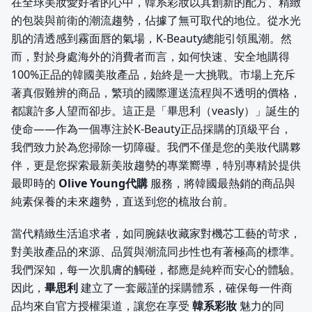
在全球美妝愛好者的心中，韓系彩妝以其創新的配方、精緻
的包裝與前衛的潮流趨勢，佔據了無可取代的地位。從水光
肌的清透感到霧面唇的氣場，K-Beauty總能引領風潮。然
而，對於身處海外的消費者而言，如何快速、安全地購得
100%正品的韓國美妝產品，始終是一大挑戰。市場上充斥
著真假難辨的商品，繁瑣的國際運送流程與不透明的價格，
都讓許多人望而卻步。這正是「畢思利（veasly）」誕生的
使命——作為一個專注於K-Beauty正品採購的頂級平台，
我們致力於為您掃除一切障礙。我們不僅是您的美妝代購夥
伴，更是您探索最新美妝趨勢的專業嚮導，特別專精於提供
最即時的
Olive Young代購
服務，將韓國最熱銷的商品與
純素保養的未來趨勢，直送到您的梳妝台前。
當代精緻生活追求者，如同腕錶收藏家對機芯工藝的苛求，
對美妝產品的來源、品質與潮流同步性也有著極高的標準。
我們深知，每一次肌膚的觸碰，都應是純粹而安心的體驗。
因此，
畢思利
建立了一套嚴謹的採購體系，確保每一件商
品均來自官方授權渠道，讓您在享受
韓系彩妝
魅力的同