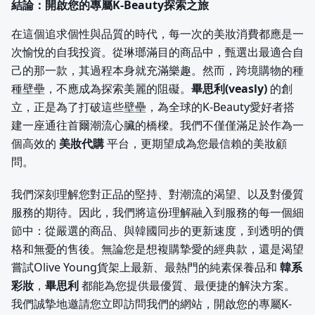
結論：開啟您的專屬K-Beauty探索之旅
在這個追求個性與品質的時代，每一次的美妝消費都應是一
次愉悅的自我投資。從琳瑯滿目的商品中，甄選出最適合自
己的那一款，其過程本身就充滿樂趣。然而，跨境購物的種
種壁壘，不應成為探索美麗的阻礙。
畢思利(veasly)
的創
立，正是為了打破這些壁壘，為全球的K-Beauty愛好者搭
建一座通往首爾潮流心臟的橋樑。我們不僅僅滿足於作為一
個高效的
美妝代購
平台，更期望成為您最信賴的美妝顧
問。
我們深刻理解您對正品的堅持、對潮流的渴望、以及對優質
服務的期待。因此，我們將這份理解融入到服務的每一個細
節中：從嚴選的商品、與韓國同步的更新速度，到透明的價
格和無憂的售後。無論您是想複購摯愛的經典款，還是渴望
嘗試Olive Young貨架上最新、最熱門的純素保養品和
韓系
彩妝
，
畢思利
都能為您提供最優質、最便捷的解決方案。
我們誠摯地邀請您立即訪問我們的網站，開啟您的專屬K-