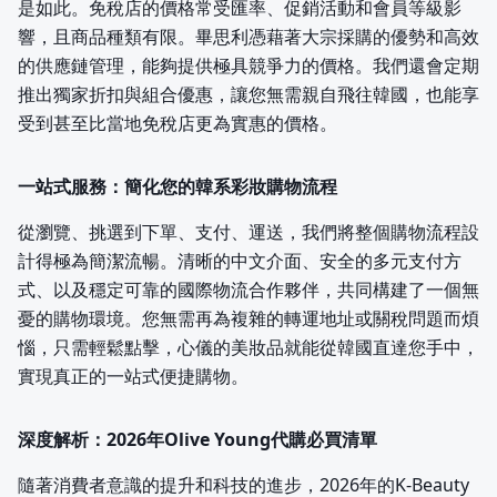
是如此。免稅店的價格常受匯率、促銷活動和會員等級影
響，且商品種類有限。畢思利憑藉著大宗採購的優勢和高效
的供應鏈管理，能夠提供極具競爭力的價格。我們還會定期
推出獨家折扣與組合優惠，讓您無需親自飛往韓國，也能享
受到甚至比當地免稅店更為實惠的價格。
一站式服務：簡化您的韓系彩妝購物流程
從瀏覽、挑選到下單、支付、運送，我們將整個購物流程設
計得極為簡潔流暢。清晰的中文介面、安全的多元支付方
式、以及穩定可靠的國際物流合作夥伴，共同構建了一個無
憂的購物環境。您無需再為複雜的轉運地址或關稅問題而煩
惱，只需輕鬆點擊，心儀的美妝品就能從韓國直達您手中，
實現真正的一站式便捷購物。
深度解析：2026年Olive Young代購必買清單
隨著消費者意識的提升和科技的進步，2026年的K-Beauty