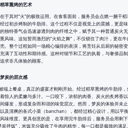
稻草熏烤的艺术
在于其对“火”的极致运用。在食客面前，服务员会点燃一捆干稻
经过初步烤制的牛肋排。这个过程不仅是视觉上的震撼，更是味
的独特香气会迅速渗透到肉的纤维之中，赋予其一种普通炭火无
熏风味。这短暂而激烈的“火焰之舞”，不仅锁住了肉汁，更在牛
壳。整个过程如同一场精心编排的表演，将烹饪从后厨的秘密变
充满了互动性和期待感。这种对细节和工艺的执着，与奢侈品制
追求非凡体验的顾客。
梦炭的层次感
”被端上餐桌，真正的盛宴才刚刚开始。经过稻草熏烤的牛肋排，
着惊人的柔嫩与多汁。一口咬下，浓郁的肉香、炭火的炙烤香以
间爆发，形成复杂而和谐的味觉层次。然而，梦炭的体验并未止
以及清爽的各式小菜（banchan），都经过精心设计，用以平
风味维度。更具创意的是，在享用完牛肋排后，服务员会用剩下
梦炭拌饭”，米饭充分吸收了牛肉的精华，每一口都是极致的满足