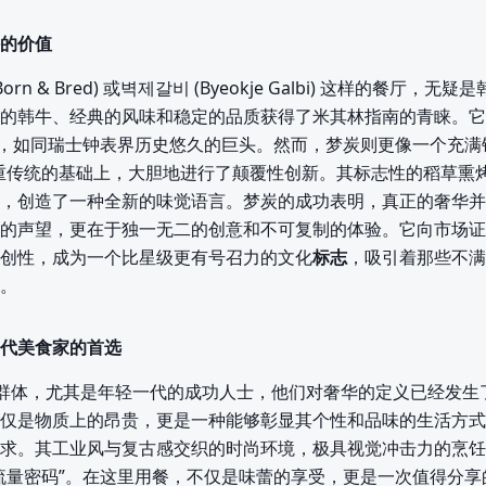
的价值
orn & Bred) 或벽제갈비 (Byeokje Galbi) 这样的餐厅，
的韩牛、经典的风味和稳定的品质获得了米其林指南的青睐。它
”，如同瑞士钟表界历史悠久的巨头。然而，梦炭则更像一个充满
重传统的基础上，大胆地进行了颠覆性创新。其标志性的稻草熏
，创造了一种全新的味觉语言。梦炭的成功表明，真正的奢华并
的声望，更在于独一无二的创意和不可复制的体验。它向市场证
创性，成为一个比星级更有号召力的文化
标志
，吸引着那些不满
。
代美食家的首选
群体，尤其是年轻一代的成功人士，他们对奢华的定义已经发生
仅是物质上的昂贵，更是一种能够彰显其个性和品味的生活方式
求。其工业风与复古感交织的时尚环境，极具视觉冲击力的烹饪
流量密码”。在这里用餐，不仅是味蕾的享受，更是一次值得分享