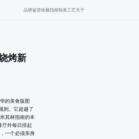
品牌鉴赏
收藏指南
制表工艺
关于
级烧烤新
华的美食版图
规则。它超越了
米其林指南的本
体现在餐厅外每日排起
，一个必须亲身