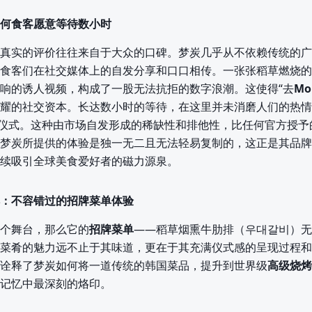
何食客愿意等待数小时
真实的评价往往来自于大众的口碑。梦炭几乎从不依赖传统的广
食客们在社交媒体上的自发分享和口口相传。一张张稻草燃烧的
响的诱人视频，构成了一股无法抗拒的数字浪潮。这使得“去
Mo
耀的社交资本。长达数小时的等待，在这里并未消磨人们的热情
的仪式。这种由市场自发形成的稀缺性和排他性，比任何官方授予
梦炭所提供的体验是独一无二且无法轻易复制的，这正是其品牌
续吸引全球美食爱好者的磁力源泉。
：不容错过的招牌菜单体验
个舞台，那么它的
招牌菜单
——稻草烟熏牛肋排（우대갈비）无
菜肴的魅力远不止于其味道，更在于其充满仪式感的呈现过程和
诠释了梦炭如何将一道传统的韩国菜品，提升到世界级
高级烧烤
记忆中最深刻的烙印。