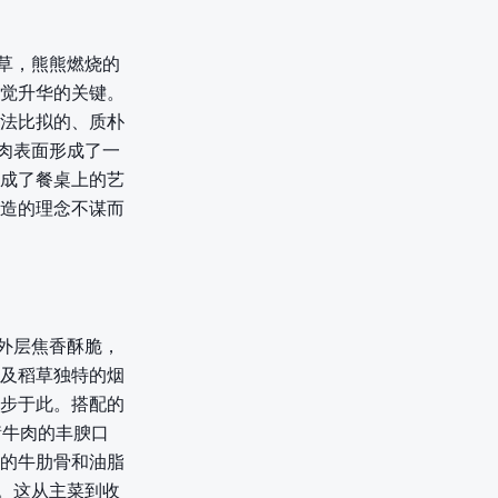
草，熊熊燃烧的
觉升华的关键。
法比拟的、质朴
肉表面形成了一
成了餐桌上的艺
造的理念不谋而
外层焦香酥脆，
及稻草独特的烟
步于此。搭配的
衡牛肉的丰腴口
的牛肋骨和油脂
。这从主菜到收