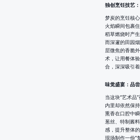
独创烹饪技艺：
梦炭的烹饪核心
火焰瞬间包裹住
稻草燃烧时产生
而深邃的田园烟
层微焦的香脆外
术，让用餐体验
合，深深吸引着
味觉盛宴：品尝
当这块“艺术品
内里却依然保持
熏香在口腔中瞬
葱丝、特制酱料
感，提升整体的
现场制作一份“