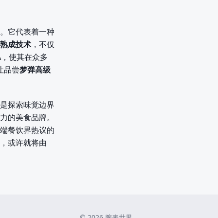
。它代表着一种
熟成技术
，不仅
A，使其在众多
让品尝
梦弹高级
是探索味觉边界
力的美食品牌。
端餐饮界热议的
，或许就将由
©
2026
腕表世界