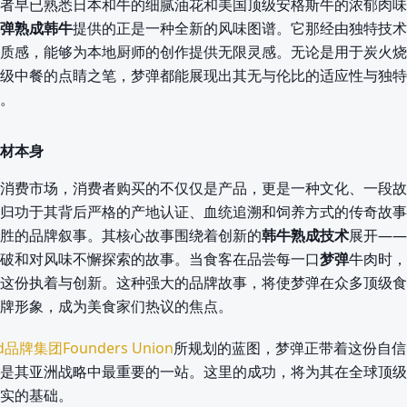
者早已熟悉日本和牛的细腻油花和美国顶级安格斯牛的浓郁肉味
弹熟成韩牛
提供的正是一种全新的风味图谱。它那经由独特技术
质感，能够为本地厨师的创作提供无限灵感。无论是用于炭火烧
级中餐的点睛之笔，梦弹都能展现出其无与伦比的适应性与独特
。
材本身
消费市场，消费者购买的不仅仅是产品，更是一种文化、一段故
归功于其背后严格的产地认证、血统追溯和饲养方式的传奇故事
胜的品牌叙事。其核心故事围绕着创新的
韩牛熟成技术
展开——
破和对风味不懈探索的故事。当食客在品尝每一口
梦弹
牛肉时，
这份执着与创新。这种强大的品牌故事，将使梦弹在众多顶级食
牌形象，成为美食家们热议的焦点。
d品牌集团Founders Union
所规划的蓝图，梦弹正带着这份自信
是其亚洲战略中最重要的一站。这里的成功，将为其在全球顶级
实的基础。