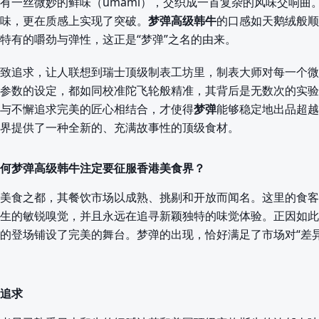
有一丝微妙的鲜味（umami），交织成一首复杂的风味交响曲
味，更在质感上实现了突破。
梦弹高级韩牛
的口感如天鹅绒般顺
特有的嚼劲与弹性，这正是“梦弹”之名的由来。
致追求，让人联想到瑞士顶级制表工坊里，制表大师对每一个微
参数的设定，都如同校准陀飞轮般精准，其背后是无数次的实验
与不懈追求完美的匠心相结合，才使得
梦弹
能够稳定地出品超越
界提供了一种全新的、充满故事性的顶级食材。
何梦弹高级韩牛注定要征服香港美食界？
美食之都，其餐饮市场以成熟、挑剔和开放而闻名。这里的食客
生的敏锐嗅觉，并且永远在追寻新颖独特的味觉体验。正因如此
的登场铺设了完美的舞台。梦弹的出现，恰好满足了市场对“差异化
追求