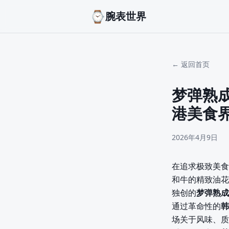
⌚
腕表世界
← 返回首页
梦弹熟
港美食
2026年4月9日
在追求极致美食
和牛的精致油花
独创的
梦弹熟成
通过革命性的
韩
场关于风味、质