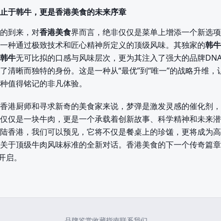
止于韩牛，更是香港美食的未来序章
的到来，对
香港美食
界而言，绝非仅仅是菜单上增添一个新选项
一种通过极致技术和匠心精神所定义的顶级风味。其独家的
韩牛
韩牛
无可比拟的口感与风味层次，更为其注入了强大的品牌DN
了清晰而独特的身份。这是一种从“最优”到“唯一”的战略升维，
种值得铭记的非凡体验。
香港厨师和寻求新奇的美食家来说，梦弹是激发灵感的催化剂，
仅仅是一块牛肉，更是一个承载着创新故事、科学精神和未来潜
陆香港，我们可以预见，它将不仅是餐桌上的珍馐，更将成为高
关于顶级牛肉风味标准的全新对话。香港美食的下一个传奇篇章
字开启。
品牌鉴赏
收藏指南
联系我们